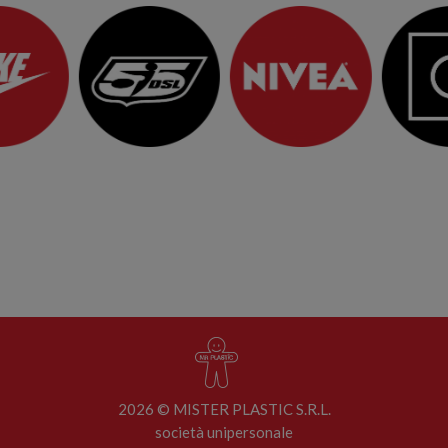
2026 © MISTER PLASTIC S.R.L.
società unipersonale