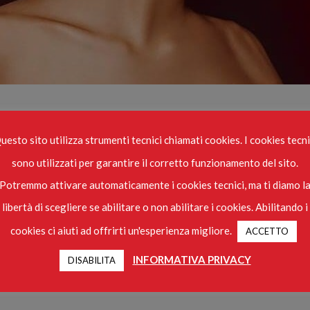
LIZZATI PER ALDO COPPOLA / ALDO CO
uesto sito utilizza strumenti tecnici chiamati cookies. I cookies tecni
sono utilizzati per garantire il corretto funzionamento del sito.
Potremmo attivare automaticamente i cookies tecnici, ma ti diamo l
libertà di scegliere se abilitare o non abilitare i cookies. Abilitando i
cookies ci aiuti ad offrirti un'esperienza migliore.
ACCETTO
HOME
INFORMATIVA PRIVACY
DISABILITA